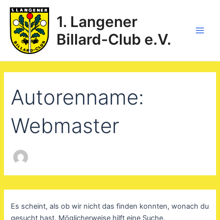
Suchen
Zum
Main
nach:
Inhalt
1. Langener
Men
springen
Billard-Club e.V.
Autorenname:
Webmaster
Es scheint, als ob wir nicht das finden konnten, wonach du
gesucht hast. Möglicherweise hilft eine Suche.